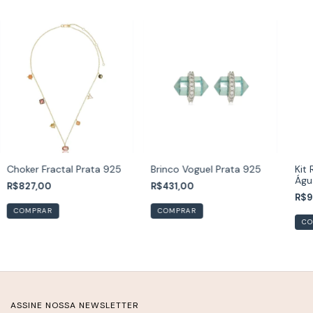
Choker Fractal Prata 925
Brinco Voguel Prata 925
Kit 
Águ
R$827,00
R$431,00
com
R$9
bra
CO
ASSINE NOSSA NEWSLETTER